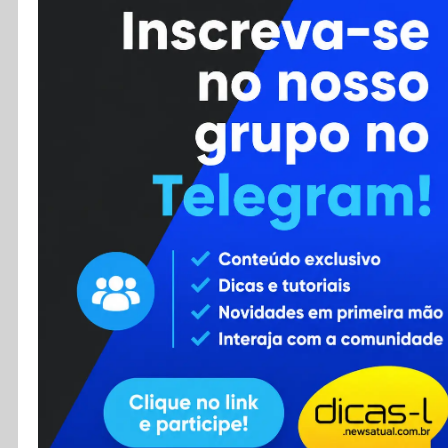
Cursos
Enviar Dica
F.A.Q
Cadastro
Contato
RSS