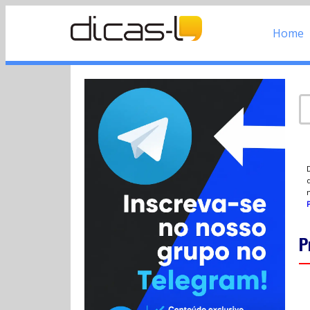
Home
d
P
P