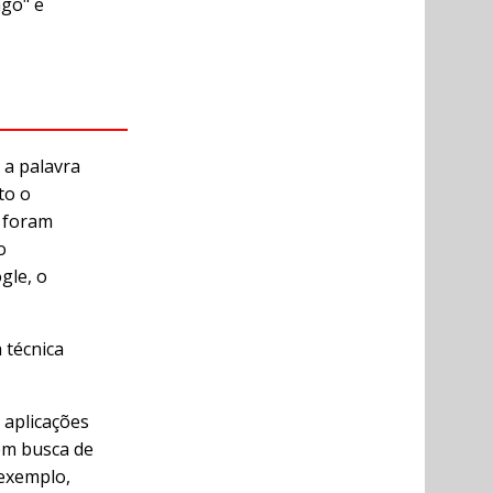
ago" e
 a palavra
to o
a foram
o
gle, o
 técnica
 aplicações
 em busca de
exemplo,