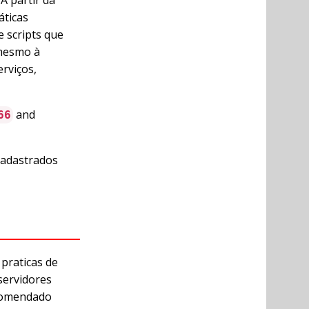
áticas
 scripts que
 mesmo à
rviços,
and
66
cadastrados
 praticas de
servidores
ecomendado