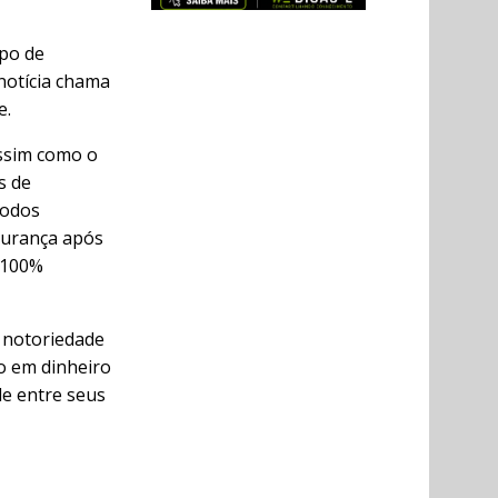
po de
 notícia chama
e.
assim como o
s de
Todos
gurança após
 100%
m notoriedade
do em dinheiro
de entre seus