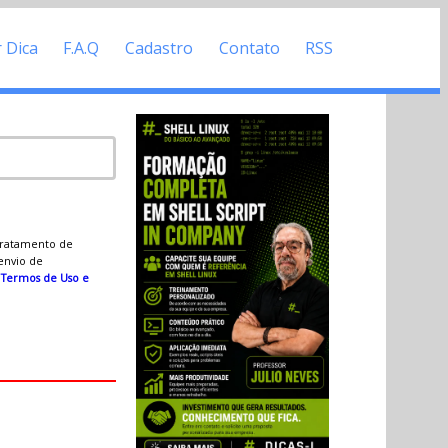
r Dica
F.A.Q
Cadastro
Contato
RSS
 tratamento de
 envio de
s
Termos de Uso e