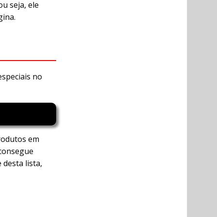
u seja, ele
gina.
especiais no
produtos em
 consegue
desta lista,