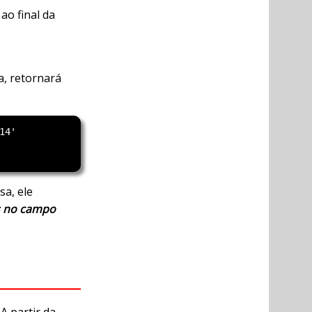
ao final da
, retornará
4'

sa, ele
os no campo
A partir da