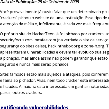
Data de Publicação: 25 de October de 2008
Você provavelmente já ouviu falar que um determinado gru
'crackers' pichou o website de uma instituição. Esse tipo de
a atenção da mídia e, infelizmente, é cada vez mais frequent
O próprio site do HackerTeen já foi pichado por crackers, 
securityfocus.com, mcafee.com (na verdade o site de serviço
segurança do sites deles), hackinthebox.org e zone-h.org. 
apresentaram ulnerabilidades e devem ter evoluído sua se
a pichação, mas ainda assim não podem garantir que estão
seguros e nunca mais serão pichados.
Sites famosos estão mais sujeitos a ataques, pois confere
e fama ao pichador. Aliás, nem todo cracker está interessa
e fraudes. A maioria está interessada em ganhar notorieda
pares, outros crackers.
dentificando vulnerabilidades...