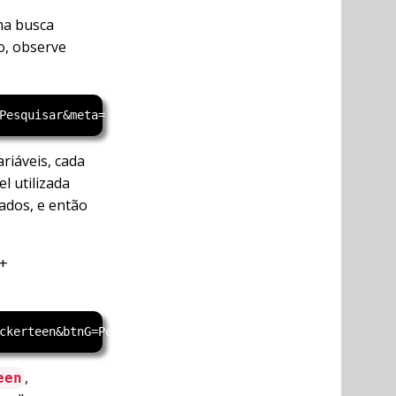
ma busca
o, observe
riáveis, cada
l utilizada
ados, e então
 +
,
een