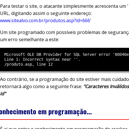
Para testar o site, o atacante simplesmente acrescenta um ' 
URL, digitando assim o seguinte endereço:
www.sitealvo.com.br/produtos.asp?id=666
'
Um site programado com possíveis problemas de segurança
um erro semelhante a este:
  Microsoft OLE DB Provider for SQL Server error '80040e1
  Line 1: Incorrect syntax near ''.

Ao contrário, se a programação do site estiver mais cuidado
retornará algo como a seguinte frase:
"Caracteres Inválid
id"
onhecimento em programação...
É ai que entra o conhecimento em programação do cracker. 