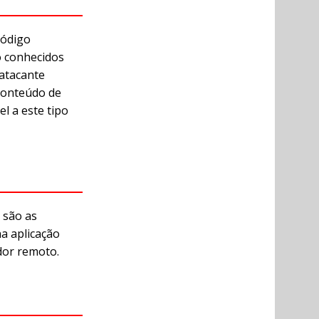
código
o conhecidos
 atacante
conteúdo de
el a este tipo
 são as
na aplicação
dor remoto.