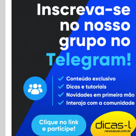
Cursos
Enviar Dica
F.A.Q
Cadastro
Contato
RSS