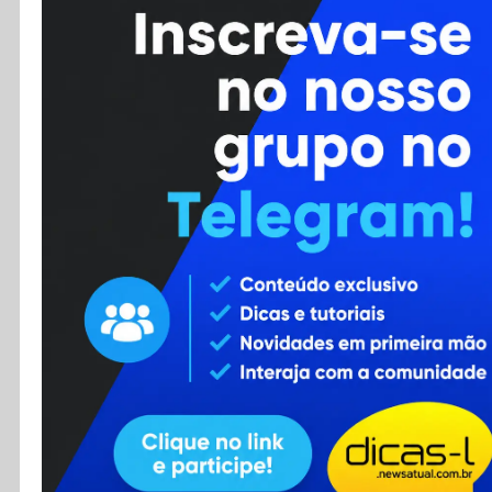
Cursos
Enviar Dica
F.A.Q
Cadastro
Contato
RSS