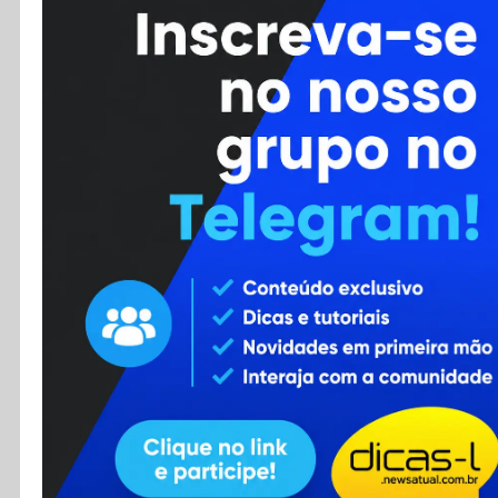
Cursos
Enviar Dica
F.A.Q
Cadastro
Contato
RSS