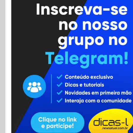
Cursos
Enviar Dica
F.A.Q
Cadastro
Contato
RSS