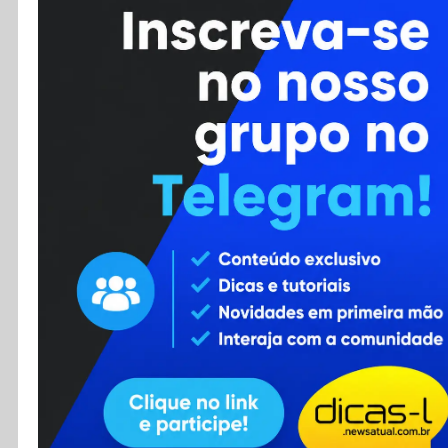
Cursos
Enviar Dica
F.A.Q
Cadastro
Contato
RSS