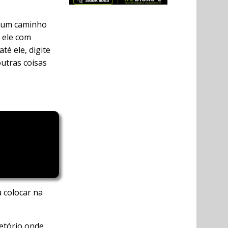
m um caminho
 ele com
té ele, digite
outras coisas
 colocar na
retório onde