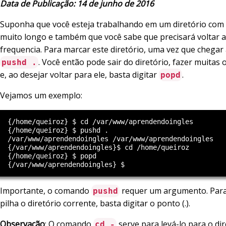
Data de Publicação: 14 de junho de 2016
Suponha que você esteja trabalhando em um diretório co
muito longo e também que você sabe que precisará voltar a
frequencia. Para marcar este diretório, uma vez que chegar a
. Você então pode sair do diretório, fazer muitas 
pushd .
e, ao desejar voltar para ele, basta digitar
.
popd
Vejamos um exemplo:
  {/home/queiroz} $ cd /var/www/aprendendoingles

  {/home/queiroz} $ pushd .

  /var/www/aprendendoingles /var/www/aprendendoingles

  {/var/www/aprendendoingles}$ cd /home/queiroz

  {/home/queiroz} $ popd

Importante, o comando
requer um argumento. Para
pushd
pilha o diretório corrente, basta digitar o ponto (.).
Observação
: O comando
serve para levá-lo para o di
cd -