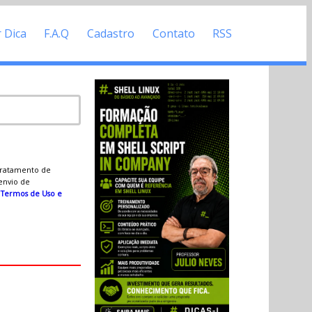
r Dica
F.A.Q
Cadastro
Contato
RSS
 tratamento de
 envio de
s
Termos de Uso e