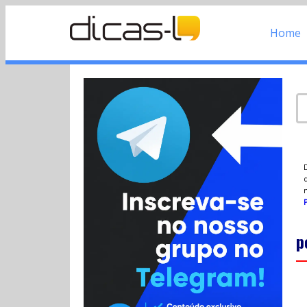
Home
d
P
p