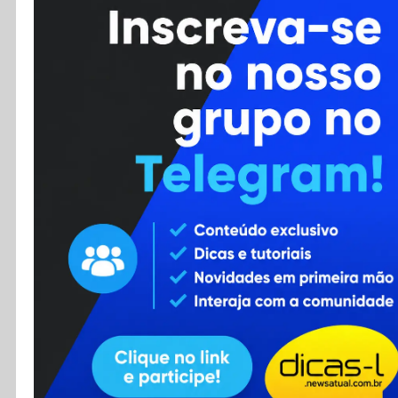
Cursos
Enviar Dica
F.A.Q
Cadastro
Contato
RSS