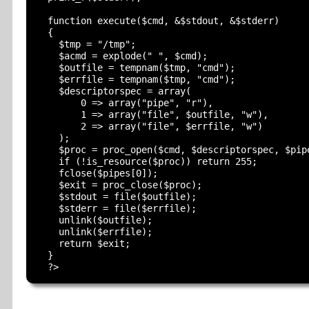
  function execute($cmd, &$stdout, &$stderr)

  {

    $tmp = "/tmp";

    $acmd = explode(" ", $cmd);

    $outfile = tempnam($tmp, "cmd");

    $errfile = tempnam($tmp, "cmd");

    $descriptorspec = array(

        0 => array("pipe", "r"),

        1 => array("file", $outfile, "w"),

        2 => array("file", $errfile, "w")

    );

    $proc = proc_open($cmd, $descriptorspec, $pipe
    if (!is_resource($proc)) return 255;

    fclose($pipes[0]);

    $exit = proc_close($proc);

    $stdout = file($outfile);

    $stderr = file($errfile);

    unlink($outfile);

    unlink($errfile);

    return $exit;

  }
