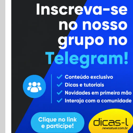
Cursos
Enviar Dica
F.A.Q
Cadastro
Contato
RSS