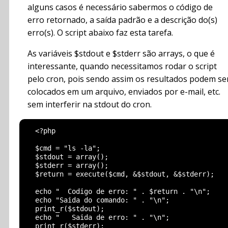
alguns casos é necessário sabermos o código de
erro retornado, a saída padrão e a descrição do(s)
erro(s). O script abaixo faz esta tarefa.
As variáveis $stdout e $stderr são arrays, o que é
interessante, quando necessitamos rodar o script
pelo cron, pois sendo assim os resultados podem se
colocados em um arquivo, enviados por e-mail, etc.
sem interferir na stdout do cron.
  <?php

  $cmd = "ls -la";

  $stdout = array();

  $stderr = array();

  $return = execute($cmd, &$stdout, &$stderr);

  echo "  Codigo de erro: " . $return . "\n";

  echo "Saida do comando: " . "\n";

  print_r($stdout);

  echo "   Saida de erro: " . "\n";

  print_r($stderr);
