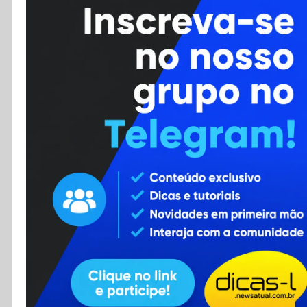
Cursos
Enviar Dica
F.A.Q
Cadastro
Contato
RSS