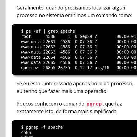
Geralmente, quando precisamos localizar algum
processo no sistema emitimos um comando como:
  $ ps -ef | grep apache

  root      4586     1  0 Sep29 ?        00:00:01 
  www-data 22661  4586  0 07:36 ?        00:00:00 
  www-data 22662  4586  0 07:36 ?        00:00:00 
  www-data 22663  4586  0 07:36 ?        00:00:00 
  www-data 22664  4586  0 07:36 ?        00:00:00 
  www-data 22665  4586  0 07:36 ?        00:00:00 
Se eu estou interessado apenas no id do processo,
eu tenho que fazer mais uma operação.
Poucos conhecem o comando
, que faz
pgrep
exatamente isto, de forma mais simplificada:
  $ pgrep -f apache

  4586
