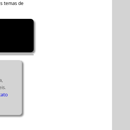
ns temas de
, 
além de atuar como coach de equipes ágeis. 
tato