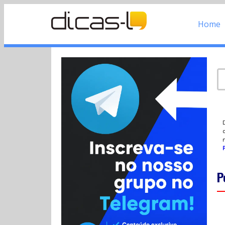
Home
d
P
P