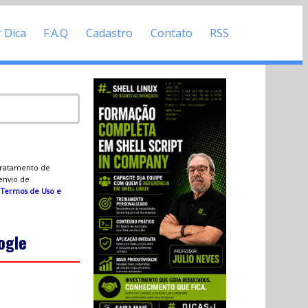
r Dica
F.A.Q
Cadastro
Contato
RSS
 tratamento de
 envio de
s
Termos de Uso e
ogle