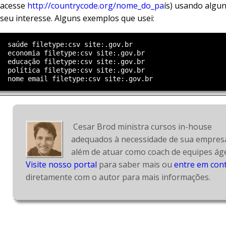
acesse
http://countrycode.org/nome_do_pa
ís) usando algu
seu interesse. Alguns exemplos que usei:
  saúde filetype:csv site:.gov.br

  economia filetype:csv site:.gov.br

  educação filetype:csv site:.gov.br

  política filetype:csv site:.gov.br

 Cesar Brod ministra cursos in-house 
adequados à necessidade de sua empresa
Visite nosso portal
 para saber mais ou 
entre em con
diretamente com o autor para mais informações.