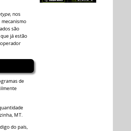
etype
, nos
lo mecanismo
dados são
 que já estão
o operador
rogramas de
cilmente
 quantidade
zinha, MT.
digo do país,