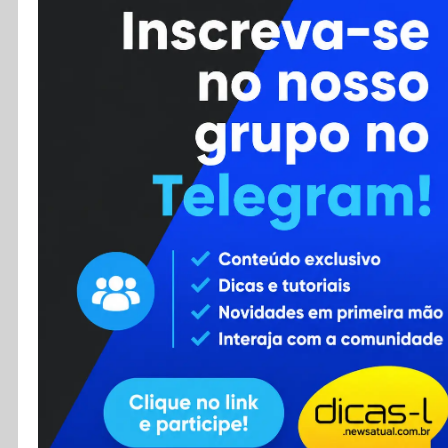
Cursos
Enviar Dica
F.A.Q
Cadastro
Contato
RSS