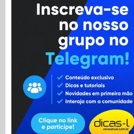
Cursos
Enviar Dica
F.A.Q
Cadastro
Contato
RSS