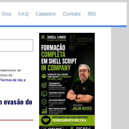
r Dica
F.A.Q
Cadastro
Contato
RSS
 tratamento de
 envio de
s
Termos de Uso e
m evasão do