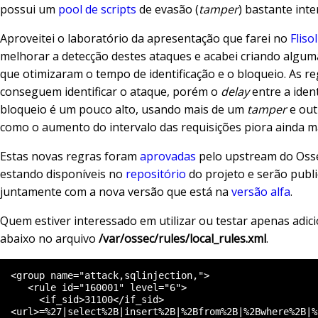
possui um
pool de scripts
de evasão (
tamper
) bastante inte
Aproveitei o laboratório da apresentação que farei no
Flisol
melhorar a detecção destes ataques e acabei criando algum
que otimizaram o tempo de identificação e o bloqueio. As re
conseguem identificar o ataque, porém o
delay
entre a ident
bloqueio é um pouco alto, usando mais de um
tamper
e out
como o aumento do intervalo das requisições piora ainda m
Estas novas regras foram
aprovadas
pelo upstream do Oss
estando disponíveis no
repositório
do projeto e serão publ
juntamente com a nova versão que está na
versão alfa
.
Quem estiver interessado em utilizar ou testar apenas adici
abaixo no arquivo
/var/ossec/rules/local_rules.xml
.
  <group name="attack,sqlinjection,">

     <rule id="160001" level="6">

       <if_sid>31100</if_sid>

  <url>=%27|select%2B|insert%2B|%2Bfrom%2B|%2Bwhere%2B|%