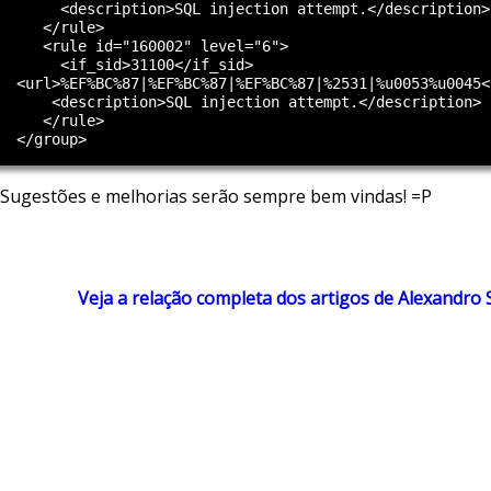
       <description>SQL injection attempt.</description>

     </rule>

     <rule id="160002" level="6">

       <if_sid>31100</if_sid>

  <url>%EF%BC%87|%EF%BC%87|%EF%BC%87|%2531|%u0053%u0045</
      <description>SQL injection attempt.</description>

     </rule>

Sugestões e melhorias serão sempre bem vindas! =P
Veja a relação completa dos artigos de Alexandro S