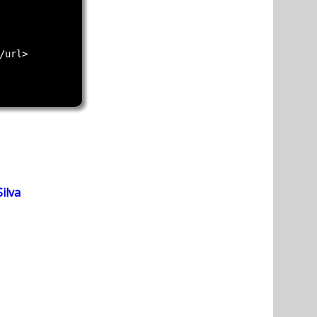
url>

ilva