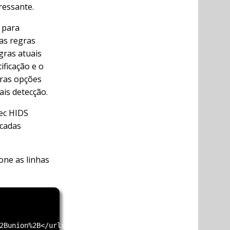
ressante.
para
as regras
gras atuais
ificação e o
ras opções
ais detecção.
ec HIDS
icadas
one as linhas
2Bunion%2B</url>
