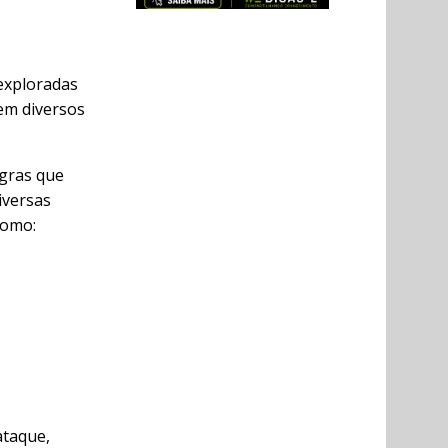
 exploradas
 em diversos
gras que
iversas
como:
ataque,