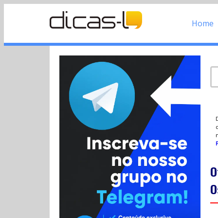
Home
d
P
O
O