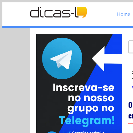
Home
d
P
O
e