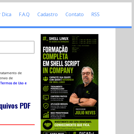
r Dica
F.A.Q
Cadastro
Contato
RSS
 tratamento de
 envio de
s
Termos de Uso e
quivos PDF