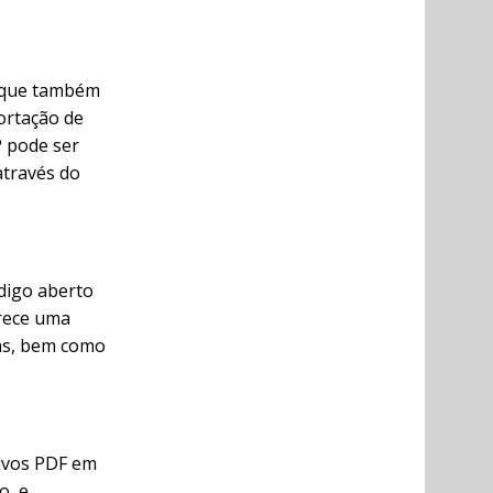
o que também
ortação de
P pode ser
através do
ódigo aberto
erece uma
ens, bem como
uivos PDF em
o, e