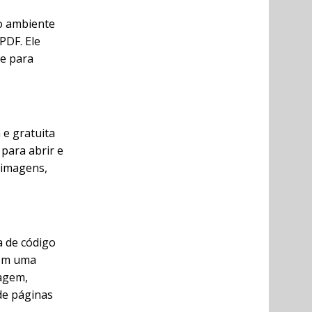
do ambiente
PDF. Ele
te para
 e gratuita
para abrir e
 imagens,
a de código
tem uma
lagem,
de páginas