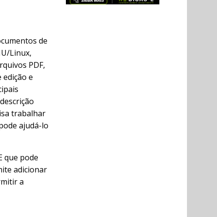
ocumentos de
NU/Linux,
arquivos PDF,
 edição e
cipais
 descrição
isa trabalhar
pode ajudá-lo
E que pode
ite adicionar
mitir a