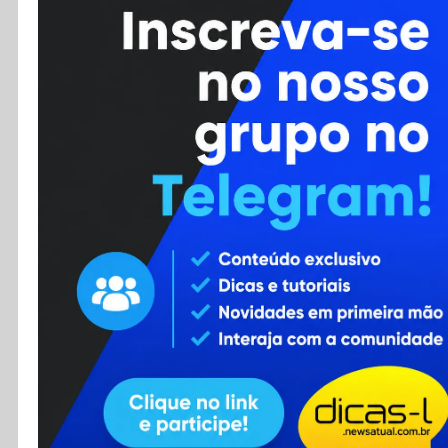
Cursos
Enviar Dica
F.A.Q
Cadastro
Contato
RSS