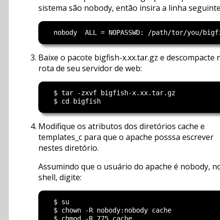
sistema são nobody, então insira a linha seguinte
Baixe o pacote bigfish-x.xx.tar.gz e descompacte 
rota de seu servidor de web:
  $ tar -zxvf bigfish-x.xx.tar.gz

Modifique os atributos dos diretórios cache e
templates_c para que o apache posssa escrever
nestes diretório.
Assumindo que o usuário do apache é nobody, n
shell, digite:
  $ su

  $ chown -R nobody:nobody cache

  $ chmod -R 775 cache
