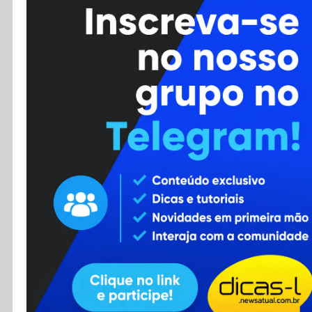
Cursos
Enviar Dica
F.A.Q
Cadastro
Contato
RSS