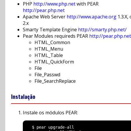
PHP
http://www.php.net
with PEAR
http://pear.php.net
Apache Web Server
http://www.apache.org
1.3.X, 
2.x
Smarty Template Engine
http://smarty.php.net/
Pear Modules requireds PEAR
http://pear.php.net
HTML_Common
HTML_Menu
HTML_Table
HTML_QuickForm
File
File_Passwd
File_SearchReplace
Instalação
Instale os módulos PEAR:
  $ pear upgrade-all
