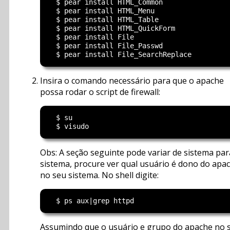
  $ pear install HTML_Common

  $ pear install HTML_Menu

  $ pear install HTML_Table

  $ pear install HTML_QuickForm

  $ pear install File

  $ pear install File_Passwd

Insira o comando necessário para que o apache
possa rodar o script de firewall:
  $ su

Obs: A seção seguinte pode variar de sistema par
sistema, procure ver qual usuário é dono do apa
no seu sistema. No shell digite:
Assumindo que o usuário e grupo do apache no 