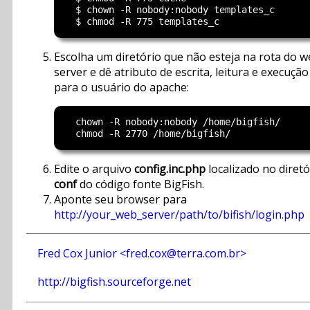
  $ chown -R nobody:nobody templates_c

Escolha um diretório que não esteja na rota do 
server e dê atributo de escrita, leitura e execução
para o usuário do apache:
  chown -R nobody:nobody /home/bigfish/

Edite o arquivo
config.inc.php
localizado no diretó
conf
do código fonte BigFish.
Aponte seu browser para
http://your_web_server/path/to/bifish/login.php
Fred Cox Junior <fred.cox@terra.com.br>
http://bigfish.sourceforge.net