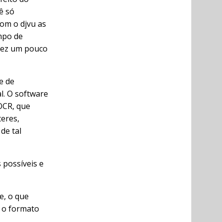
ê só
om o djvu as
mpo de
lvez um pouco
e de
l. O software
OCR, que
eres,
de tal
 possíveis e
e, o que
r o formato