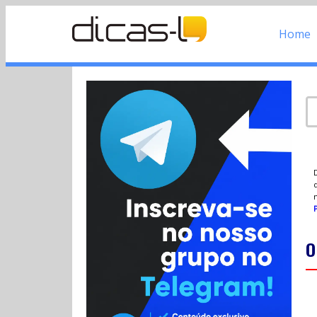
Home
d
P
O