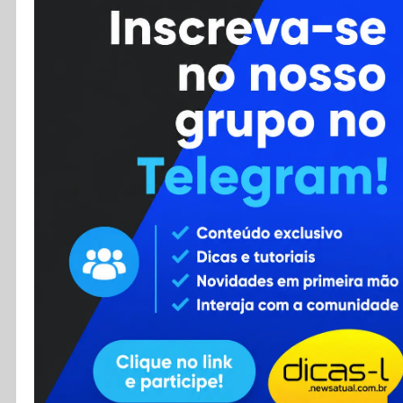
Cursos
Enviar Dica
F.A.Q
Cadastro
Contato
RSS