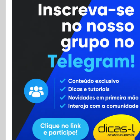
Cursos
Enviar Dica
F.A.Q
Cadastro
Contato
RSS