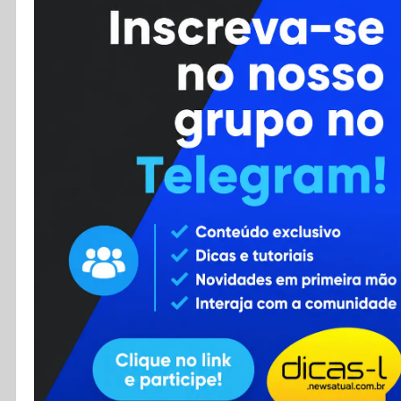
Cursos
Enviar Dica
F.A.Q
Cadastro
Contato
RSS