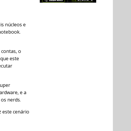
is núcleos e
notebook.
 contas, o
 que este
ecutar
super
ardware, e a
 os nerds.
 este cenário