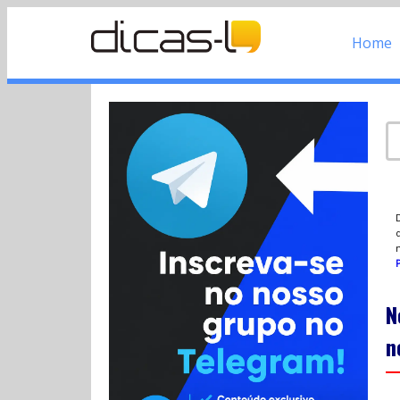
Home
d
P
N
n