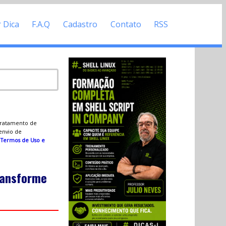
r Dica
F.A.Q
Cadastro
Contato
RSS
 tratamento de
 envio de
s
Termos de Uso e
transforme