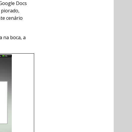
 Google Docs
 piorado,
ste cenário
a na boca, a