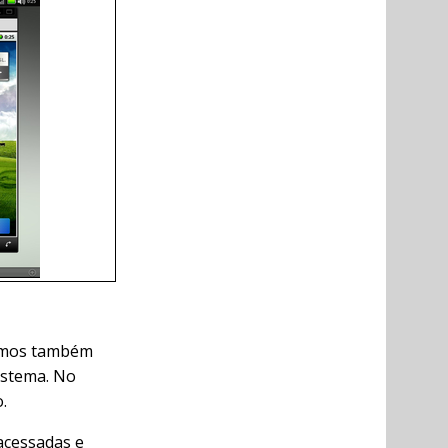
mos também
istema. No
.
acessadas e