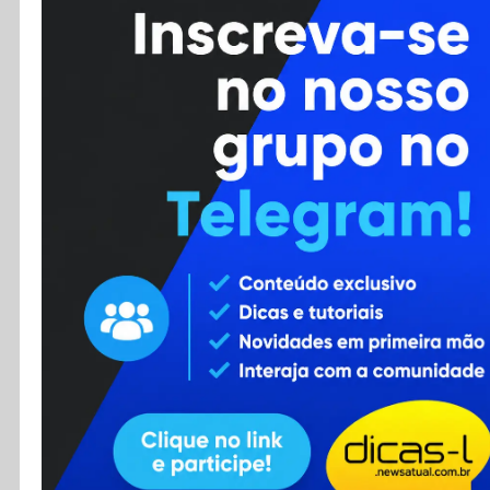
Cursos
Enviar Dica
F.A.Q
Cadastro
Contato
RSS