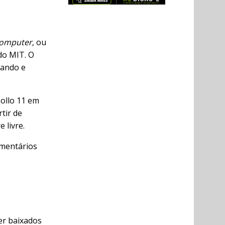
Computer
, ou
do MIT. O
mando e
ollo 11 em
tir de
 livre.
mentários
er baixados