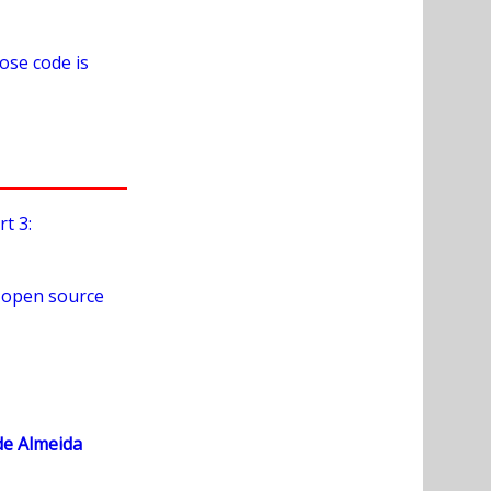
ose code is
t 3:
r open source
de Almeida