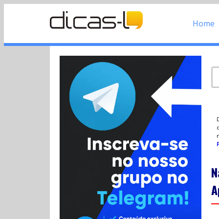
Home
d
P
N
A