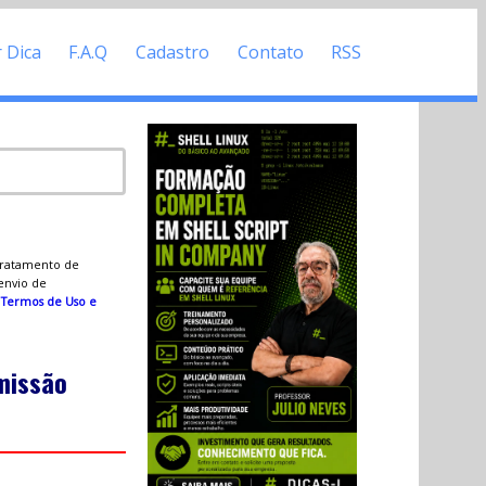
r Dica
F.A.Q
Cadastro
Contato
RSS
 tratamento de
 envio de
s
Termos de Uso e
 missão