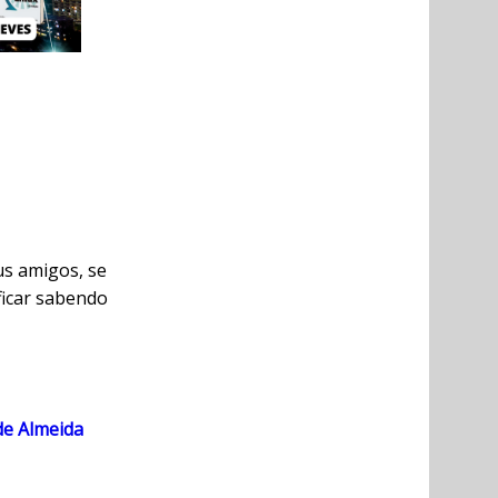
us amigos, se
 ficar sabendo
de Almeida