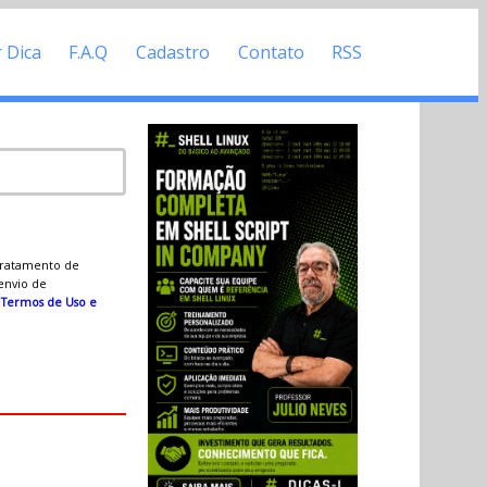
r Dica
F.A.Q
Cadastro
Contato
RSS
 tratamento de
 envio de
s
Termos de Uso e