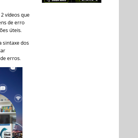
 2 vídeos que
ns de erro
ões úteis.
a sintaxe dos
rar
de erros.