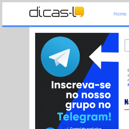
Home
d
P
N