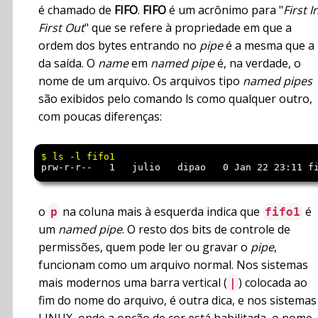
é chamado de
FIFO
.
FIFO
é um acrônimo para "
First I
First Out
" que se refere à propriedade em que a
ordem dos bytes entrando no
pipe
é a mesma que a
da saída. O
name
em
named pipe
é, na verdade, o
nome de um arquivo. Os arquivos tipo
named pipes
são exibidos pelo comando ls como qualquer outro,
com poucas diferenças:
prw-r-r--   1   julio   dipao   0 Jan 22 23:11 f
o
na coluna mais à esquerda indica que
é
p
fifo1
um
named pipe
. O resto dos bits de controle de
permissões, quem pode ler ou gravar o
pipe
,
funcionam como um arquivo normal. Nos sistemas
mais modernos uma barra vertical (
) colocada ao
|
fim do nome do arquivo, é outra dica, e nos sistemas