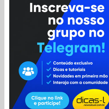
Cursos
Enviar Dica
F.A.Q
Cadastro
Contato
RSS