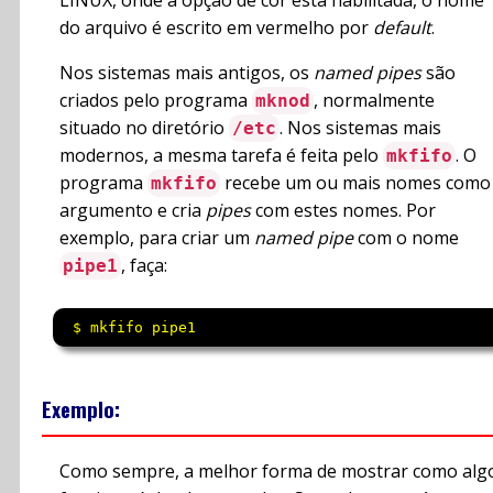
LINUX, onde a opção de cor está habilitada, o nome
do arquivo é escrito em vermelho por
default
.
Nos sistemas mais antigos, os
named pipes
são
criados pelo programa
, normalmente
mknod
situado no diretório
. Nos sistemas mais
/etc
modernos, a mesma tarefa é feita pelo
. O
mkfifo
programa
recebe um ou mais nomes como
mkfifo
argumento e cria
pipes
com estes nomes. Por
exemplo, para criar um
named pipe
com o nome
, faça:
pipe1
 $ mkfifo pipe1 
Exemplo:
Como sempre, a melhor forma de mostrar como alg