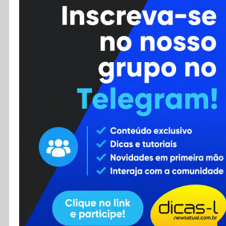
Cursos
Enviar Dica
F.A.Q
Cadastro
Contato
RSS