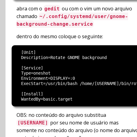
abra com o
ou com o vim um novo arquivo
gedit
chamado
~/.config/systemd/user/gnome-
background-change.service
dentro do mesmo coloque o seguinte:
  [Unit]

  Description=Rotate GNOME background

  [Service]

  Type=oneshot

  Environment=DISPLAY=:0

  ExecStart=/usr/bin/bash /home/[USERNAME]/bin/rot
  [Install]

OBS: no conteúdo do arquivo substitua
por seu nome de usuário mas
[USERNAME]
somente no conteúdo do arquivo (o nome do arquiv