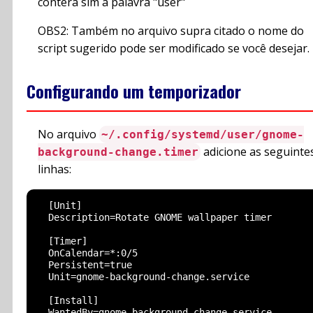
conterá sim a palavra "user"
OBS2: Também no arquivo supra citado o nome do
script sugerido pode ser modificado se você desejar.
Configurando um temporizador
No arquivo
~/.config/systemd/user/gnome-
adicione as seguinte
background-change.timer
linhas:
  [Unit]

  Description=Rotate GNOME wallpaper timer

  [Timer]

  OnCalendar=*:0/5

  Persistent=true

  Unit=gnome-background-change.service

  [Install]
