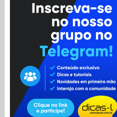
Cursos
Enviar Dica
F.A.Q
Cadastro
Contato
RSS