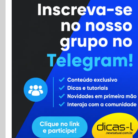
Cursos
Enviar Dica
F.A.Q
Cadastro
Contato
RSS