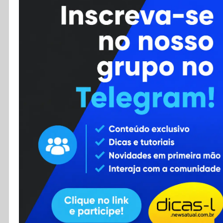
Cursos
Enviar Dica
F.A.Q
Cadastro
Contato
RSS