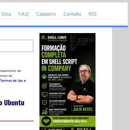
r Dica
F.A.Q
Cadastro
Contato
RSS
 tratamento de
 envio de
s
Termos de Uso e
o Ubuntu