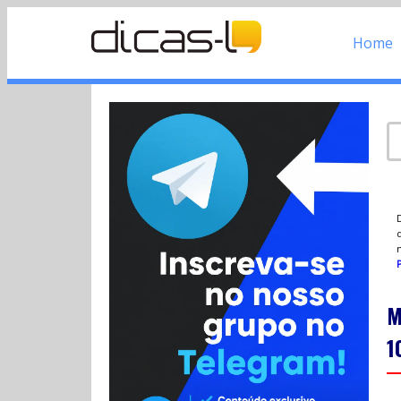
Home
d
P
M
1