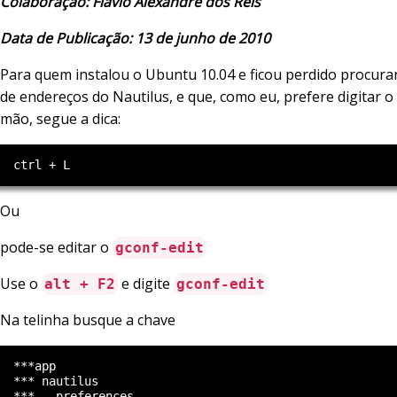
Colaboração: Flavio Alexandre dos Reis
Data de Publicação: 13 de junho de 2010
Para quem instalou o Ubuntu 10.04 e ficou perdido procura
de endereços do Nautilus, e que, como eu, prefere digitar 
mão, segue a dica:
Ou
pode-se editar o
gconf-edit
Use o
e digite
alt + F2
gconf-edit
Na telinha busque a chave
  ***app

  *** nautilus

  ***   preferences
