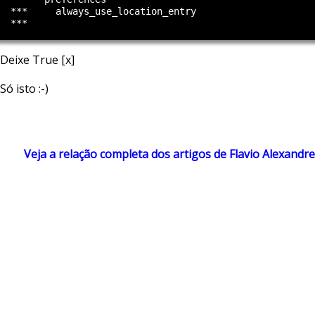
  ***     always_use_location_entry

Deixe True [x]
Só isto :-)
Veja a relação completa dos artigos de Flavio Alexandre