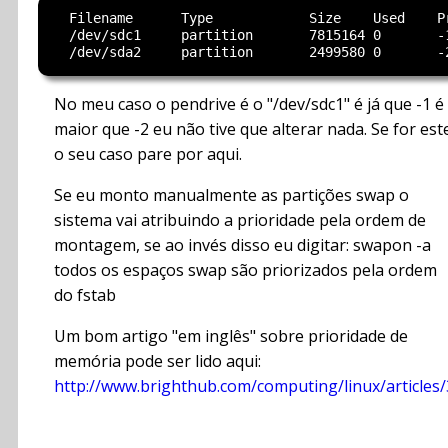
  Filename      Type            Size    Used    Pr
  /dev/sdc1     partition       7815164 0       -1
No meu caso o pendrive é o "/dev/sdc1" é já que -1 é
maior que -2 eu não tive que alterar nada. Se for est
o seu caso pare por aqui.
Se eu monto manualmente as partições swap o
sistema vai atribuindo a prioridade pela ordem de
montagem, se ao invés disso eu digitar: swapon -a
todos os espaços swap são priorizados pela ordem
do fstab
Um bom artigo "em inglês" sobre prioridade de
memória pode ser lido aqui:
http://www.brighthub.com/computing/linux/articles