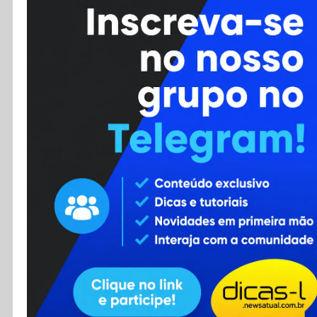
Cursos
Enviar Dica
F.A.Q
Cadastro
Contato
RSS