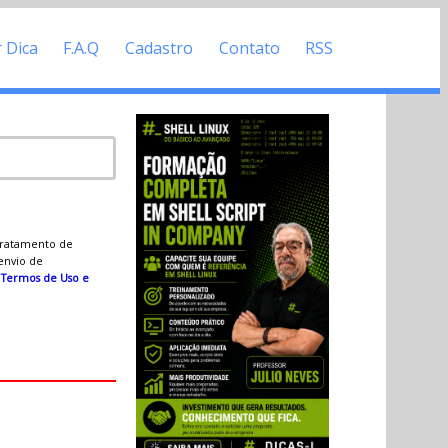
r Dica
F.A.Q
Cadastro
Contato
RSS
 tratamento de
 envio de
s
Termos de Uso e