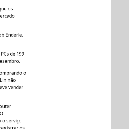
que os
mercado
ob Enderle,
s PCs de 199
 dezembro.
 comprando o
Lin não
deve vender
puter
 O
 o serviço
registrar os