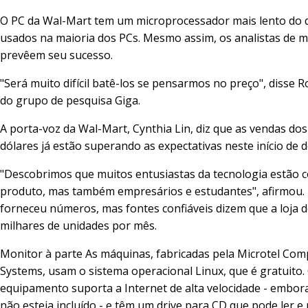
O PC da Wal-Mart tem um microprocessador mais lento do 
usados na maioria dos PCs. Mesmo assim, os analistas de 
prevêem seu sucesso.
"Será muito difícil batê-los se pensarmos no preço", disse R
do grupo de pesquisa Giga.
A porta-voz da Wal-Mart, Cynthia Lin, diz que as vendas do
dólares já estão superando as expectativas neste início de
"Descobrimos que muitos entusiastas da tecnologia estão
produto, mas também empresários e estudantes", afirmou. 
forneceu números, mas fontes confiáveis dizem que a loja 
milhares de unidades por mês.
Monitor à parte As máquinas, fabricadas pela Microtel Com
Systems, usam o sistema operacional Linux, que é gratuito.
equipamento suporta a Internet de alta velocidade - embora
não esteja incluído - e têm um drive para CD que pode ler e 