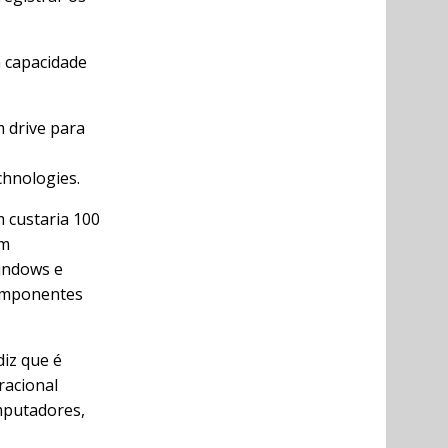
 capacidade
 drive para
chnologies.
custaria 100
em
indows e
componentes
diz que é
racional
mputadores,