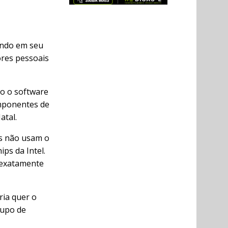
ando em seu
ores pessoais
do o software
omponentes de
atal.
s não usam o
ps da Intel.
á exatamente
ria quer o
rupo de