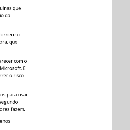
uinas que
io da
fornece o
ora, que
arecer com o
Microsoft. E
rer o risco
os para usar
 segundo
dores fazem.
menos