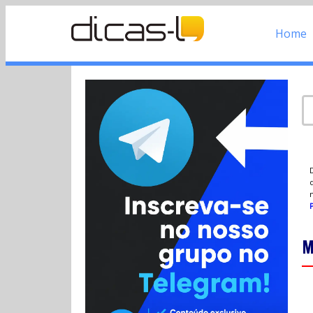
Home
d
P
M