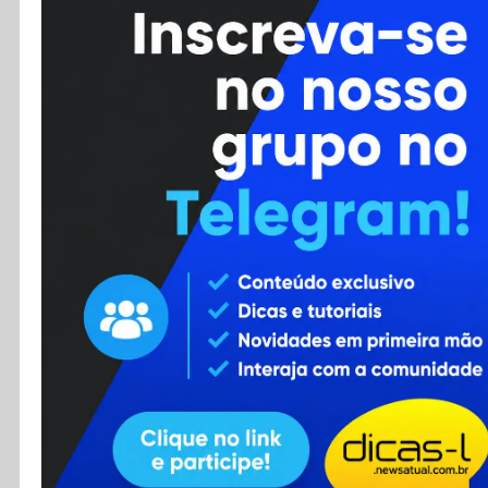
Cursos
Enviar Dica
F.A.Q
Cadastro
Contato
RSS