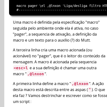
  macro pager \el ,@lnxon 'Liga/desliga filtro HTM
Uma macro é definida pela especificação "macro"
seguida pelo ambiente onde ela é ativa, no caso
"pager", a sequencia de ativação, a definição da
macro e um texto para o auxílio (?) do Mutt.
A terceira linha cria uma macro acionada (ou
acionável) no "pager", que é o leitor do conteúdo da
mensagem. A macro é acionada pela sequencia
e a sua definição é chamar uma outra
<esc>l
macro "
".
,@lnxon
A primeira linha define a macro "
". A ação
,@lnxon
desta macro está descrita entre as aspas (
). O que
"
ela faz ? Vamos destrinchar e escrever como se foss
um script :