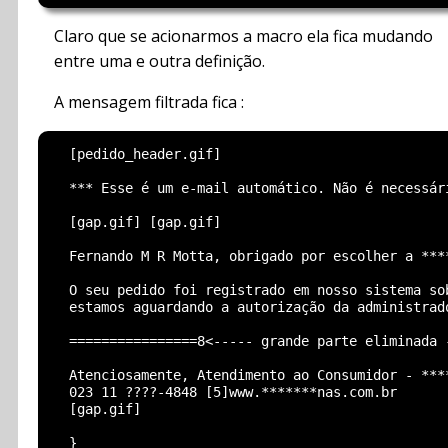
Claro que se acionarmos a macro ela fica mudando
entre uma e outra definição.
A mensagem filtrada fica :
  [pedido_header.gif]

  *** Esse é um e-mail automático. Não é necessári
  [gap.gif] [gap.gif]

  Fernando M R Motta, obrigado por escolher a ****
  O seu pedido foi registrado em nosso sistema sob
  estamos aguardando a autorização da administrado
  ================8<----- grande parte eliminada -
  Atenciosamente, Atendimento ao Consumidor - ****
  023 11 ????-4848 [5]www.*******nas.com.br

  [gap.gif]
