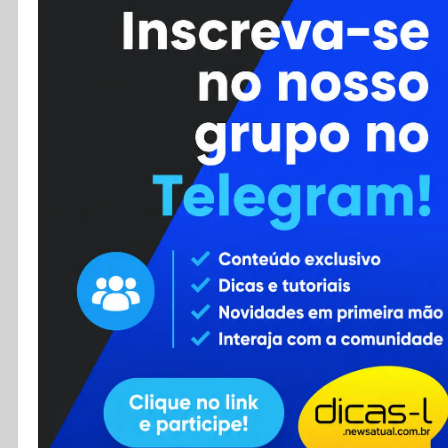
Cursos
Enviar Dica
F.A.Q
Cadastro
Contato
RSS