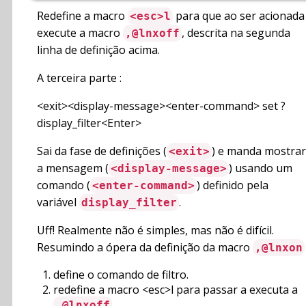
Redefine a macro
para que ao ser acionada
<esc>l
execute a macro
, descrita na segunda
,@lnxoff
linha de definição acima.
A terceira parte :
<exit><display-message><enter-command> set ?
display_filter<Enter>
Sai da fase de definições (
) e manda mostrar
<exit>
a mensagem (
) usando um
<display-message>
comando (
) definido pela
<enter-command>
variável
.
display_filter
Uff! Realmente não é simples, mas não é difícil.
Resumindo a ópera da definição da macro
,@lnxon
define o comando de filtro.
redefine a macro <esc>l para passar a executa a
.
,@lnxoff