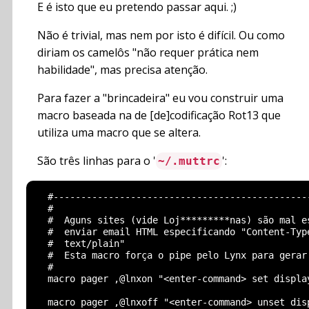
E é isto que eu pretendo passar aqui. ;)
Não é trivial, mas nem por isto é difícil. Ou como
diriam os camelôs "não requer prática nem
habilidade", mas precisa atenção.
Para fazer a "brincadeira" eu vou construir uma
macro baseada na de [de]codificação Rot13 que
utiliza uma macro que se altera.
São três linhas para o '
':
~/.muttrc
  #-----------------------------------------------
  #

  #  Aguns sites (vide Loj*********nas) são mal es
  #  enviar email HTML especificando "Content-Type
  #  text/plain"

  #  Esta macro força o pipe pelo Lynx para gerar 
  #

  macro pager ,@lnxon "<enter-command> set displa
  macro pager ,@lnxoff "<enter-command> unset dis