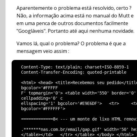
Aparentemente o problema está resolvido, certo ?
Não, a informação acima está no manual do Mutt e
em uma penca de outros documentos facilmente
"Googláveis". Portanto até aqui nenhuma novidade.
Vamos lá, qual o problema? O problema é que a
mensagem veio assim :
  Content-Type: text/plain; charset=ISO-8859-1

  Content-Transfer-Encoding: quoted-printable

  <html> <head> <title>Recebemos seu pedido</title
  bgcolor='#FFFFF

  F' topmargin='0'> <table width='550' border='0' 
  cellpadding='0' c

  ellspacing='1' bgcolor='#E9E6DF'>   <tr>     <td
  bgcolor='#FFFFFF'>

  =============8< --- um monte de lixo HTML removi
  .*******nas.com.br/email/gap.gif' width='50' hei