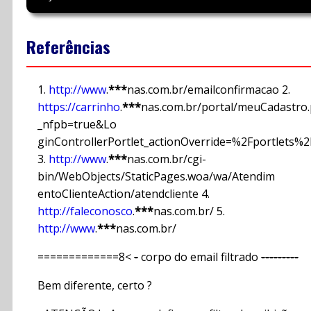
Referências
1.
http://www
.
***
nas.com.br/emailconfirmacao 2.
https://carrinho
.
***
nas.com.br/portal/meuCadastro.
_nfpb=true&Lo
ginControllerPortlet_actionOverride=%2Fportlets%
3.
http://www
.
***
nas.com.br/cgi-
bin/WebObjects/StaticPages.woa/wa/Atendim
entoClienteAction/atendcliente 4.
http://faleconosco
.
***
nas.com.br/ 5.
http://www
.
***
nas.com.br/
=============8<
-
corpo do email filtrado
---------
Bem diferente, certo ?