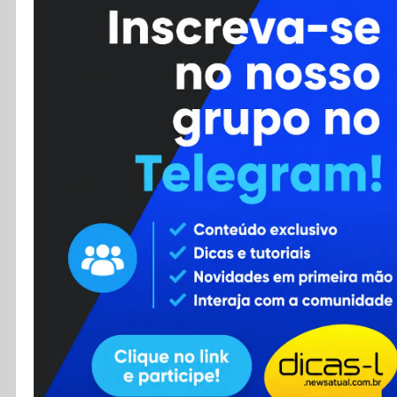
Cursos
Enviar Dica
F.A.Q
Cadastro
Contato
RSS