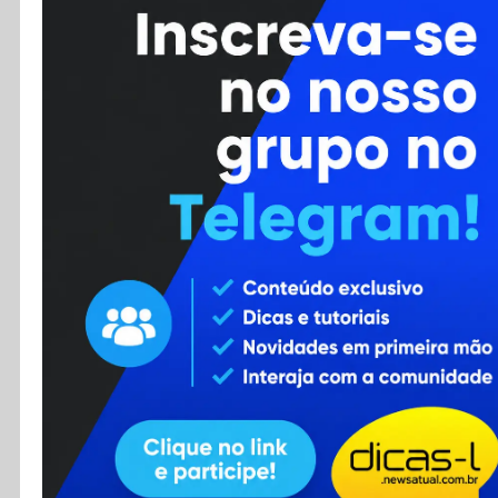
Cursos
Enviar Dica
F.A.Q
Cadastro
Contato
RSS