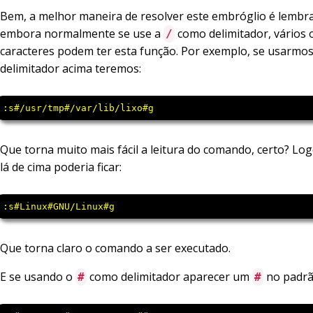
Bem, a melhor maneira de resolver este embróglio é lembr
embora normalmente se use a
como delimitador, vários 
/
caracteres podem ter esta função. Por exemplo, se usarmo
delimitador acima teremos:
:s#/usr/tmp#/var/lib/lixo#g
Que torna muito mais fácil a leitura do comando, certo? Lo
lá de cima poderia ficar:
:s#Linux#GNU/Linux#g
Que torna claro o comando a ser executado.
E se usando o
como delimitador aparecer um
no padrã
#
#