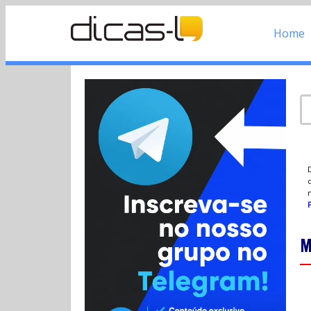
Home
d
P
M