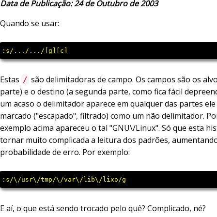
Data de Publicação: 24 de Outubro de 2003
Quando se usar:
:s/.../.../[g][c]
Estas
são delimitadoras de campo. Os campos são os alvo
/
parte) e o destino (a segunda parte, como fica fácil depreend
um acaso o delimitador aparece em qualquer das partes ele 
marcado ("escapado", filtrado) como um não delimitador. Po
exemplo acima apareceu o tal "GNU\/Linux". Só que esta his
tornar muito complicada a leitura dos padrões, aumentand
probabilidade de erro. Por exemplo:
:s/\/usr\/tmp/\/var\/lib\/lixo/g
E aí, o que está sendo trocado pelo quê? Complicado, né?