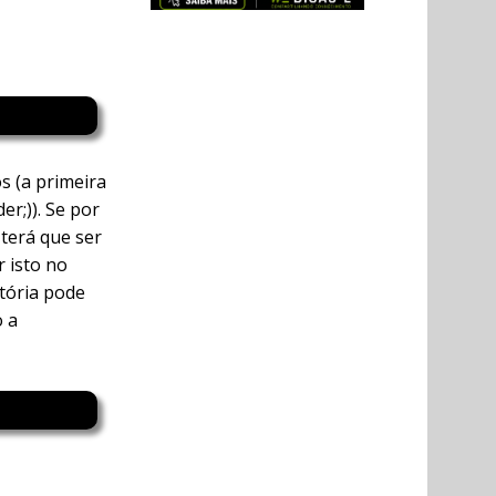
s (a primeira
er;)). Se por
terá que ser
r isto no
tória pode
o a