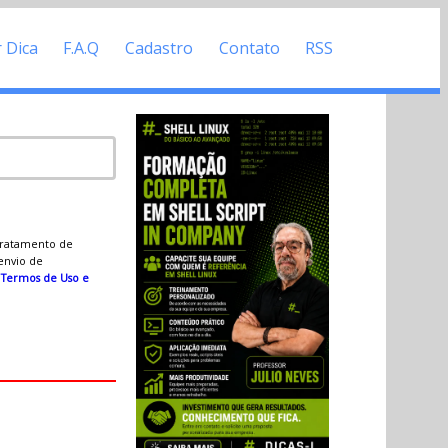
r Dica
F.A.Q
Cadastro
Contato
RSS
 tratamento de
 envio de
s
Termos de Uso e