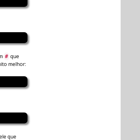
um
que
#
uito melhor:
ele que