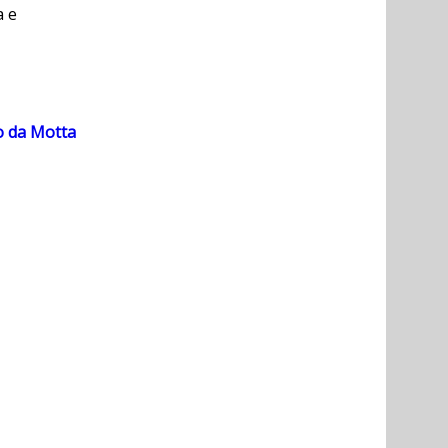
a e
o da Motta