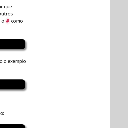
ar que
outros
s o
como
#
go o exemplo
o: