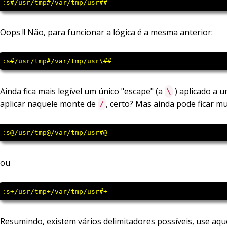
:s#/usr/tmp#/var/tmp/usr##
Oops !! Não, para funcionar a lógica é a mesma anterior:
:s#/usr/tmp#/var/tmp/usr\##
Ainda fica mais legível um único "escape" (a
) aplicado a 
\
aplicar naquele monte de
, certo? Mas ainda pode ficar m
/
:s@/usr/tmp@/var/tmp/usr#@
ou
:s+/usr/tmp+/var/tmp/usr#+
Resumindo, existem vários delimitadores possíveis, use aqu