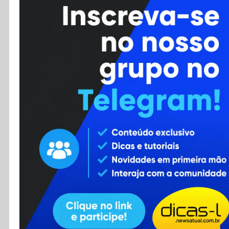
Cursos
Enviar Dica
F.A.Q
Cadastro
Contato
RSS