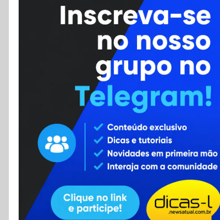
Cursos
Enviar Dica
F.A.Q
Cadastro
Contato
RSS