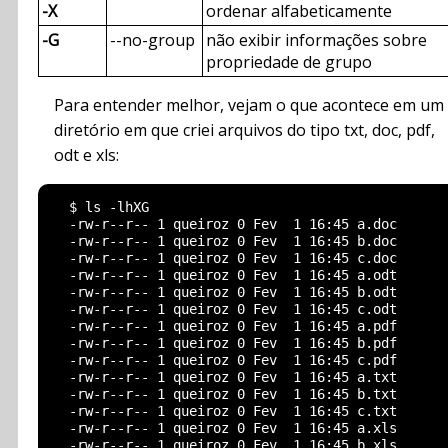
-X
ordenar alfabeticamente
-G
--no-group
não exibir informações sobre
propriedade de grupo
Para entender melhor, vejam o que acontece em um
diretório em que criei arquivos do tipo txt, doc, pdf,
odt e xls:
  $ ls -lhXG

  -rw-r--r-- 1 queiroz 0 Fev  1 16:45 a.doc

  -rw-r--r-- 1 queiroz 0 Fev  1 16:45 b.doc

  -rw-r--r-- 1 queiroz 0 Fev  1 16:45 c.doc

  -rw-r--r-- 1 queiroz 0 Fev  1 16:45 a.odt

  -rw-r--r-- 1 queiroz 0 Fev  1 16:45 b.odt

  -rw-r--r-- 1 queiroz 0 Fev  1 16:45 c.odt

  -rw-r--r-- 1 queiroz 0 Fev  1 16:45 a.pdf

  -rw-r--r-- 1 queiroz 0 Fev  1 16:45 b.pdf

  -rw-r--r-- 1 queiroz 0 Fev  1 16:45 c.pdf

  -rw-r--r-- 1 queiroz 0 Fev  1 16:45 a.txt

  -rw-r--r-- 1 queiroz 0 Fev  1 16:45 b.txt

  -rw-r--r-- 1 queiroz 0 Fev  1 16:45 c.txt

  -rw-r--r-- 1 queiroz 0 Fev  1 16:45 a.xls

  -rw-r--r-- 1 queiroz 0 Fev  1 16:45 b.xls
