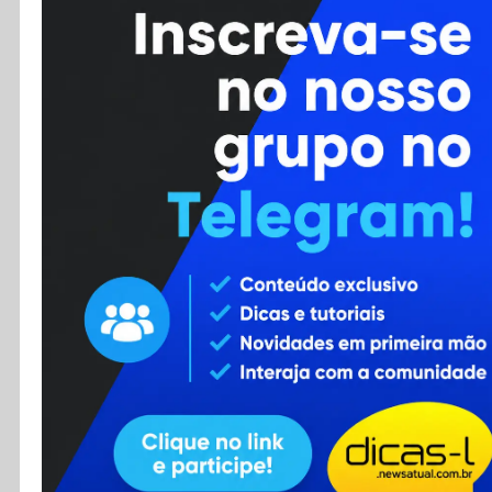
Cursos
Enviar Dica
F.A.Q
Cadastro
Contato
RSS