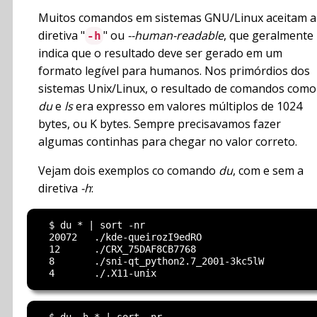
Muitos comandos em sistemas GNU/Linux aceitam a
diretiva "
" ou
--human-readable
, que geralmente
-h
indica que o resultado deve ser gerado em um
formato legível para humanos. Nos primórdios dos
sistemas Unix/Linux, o resultado de comandos como
du
e
ls
era expresso em valores múltiplos de 1024
bytes, ou K bytes. Sempre precisavamos fazer
algumas continhas para chegar no valor correto.
Vejam dois exemplos co comando
du
, com e sem a
diretiva
-h
:
  $ du * | sort -nr

  20072   ./kde-queirozI9edRO

  12      ./CRX_75DAF8CB7768

  8       ./sni-qt_python2.7_2001-3kc5lW

  $ du -h * | sort -nr
