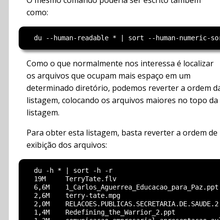
como:
Como o que normalmente nos interessa é localizar
os arquivos que ocupam mais espaço em um
determinado diretório, podemos reverter a ordem d
listagem, colocando os arquivos maiores no topo da
listagem.
Para obter esta listagem, basta reverter a ordem de
exibição dos arquivos:
  du -h * | sort -h -r

  19M     TerryTate.flv

  6,6M    1_Carlos_Aguerrea_Educacao_para_Paz.ppt

  2,6M    terry-tate.mpg

  2,0M    RELACOES.PUBLICAS.SECRETARIA.DE.SAUDE.2.
  1,4M    Redefining_the_Warrior_2.ppt
