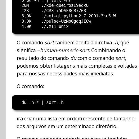
  20M     ./kde-queirozI9edRO

  12K     ./CRX_75DAF8CB7768

  8,0K    ./sni-qt_python2.7_2001-3kc5lW

  8,0K    ./pulse-UzNo0gdqJI6w

O comando
sort
também aceita a diretiva
-h
, que
significa
--human-numeric-sort
. Combinando o
resultado do comando
du
com o comando
sort
,
podemos obter listagens mais completas e voltadas
para nossas necessidades mais imediatas.
O comando:
irá criar uma lista em ordem crescente de tamanho
dos arquivos em um determinado diretório.
O mesmo comando poderia ser escrito também