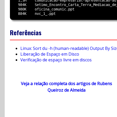
  1,3M    comunicacao-empresarial-apresentacao-aul
  984K    Setimo_Encontro_Carta_Terra_Mediacao_de_
  980K    oficina_comunic.ppt

Referências
Linux: Sort du -h (human-readable) Output By Siz
Liberação de Espaço em Disco
Verificação de espaço livre em discos
Veja a relação completa dos artigos de Rubens
Queiroz de Almeida