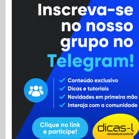
Cursos
Enviar Dica
F.A.Q
Cadastro
Contato
RSS