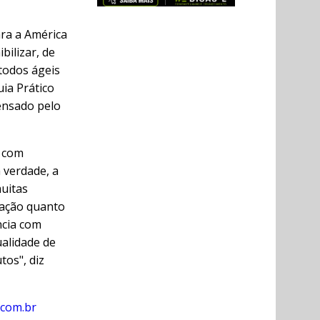
ra a América
bilizar, de
todos ágeis
ia Prático
pensado pelo
a com
 verdade, a
muitas
cação quanto
ncia com
ualidade de
os", diz
.com.br