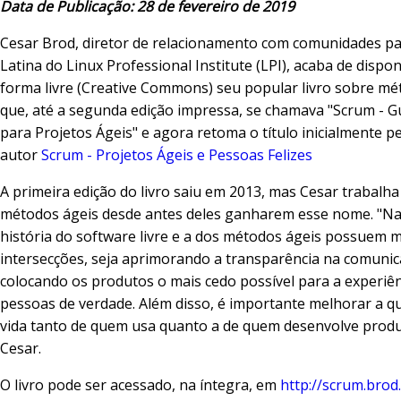
Data de Publicação: 28 de fevereiro de 2019
Cesar Brod, diretor de relacionamento com comunidades pa
Latina do Linux Professional Institute (LPI), acaba de disponi
forma livre (Creative Commons) seu popular livro sobre mé
que, até a segunda edição impressa, se chamava "Scrum - Gu
para Projetos Ágeis" e agora retoma o título inicialmente 
autor
Scrum - Projetos Ágeis e Pessoas Felizes
A primeira edição do livro saiu em 2013, mas Cesar trabalh
métodos ágeis desde antes deles ganharem esse nome. "Na
história do software livre e a dos métodos ágeis possuem 
intersecções, seja aprimorando a transparência na comuni
colocando os produtos o mais cedo possível para a experiê
pessoas de verdade. Além disso, é importante melhorar a q
vida tanto de quem usa quanto a de quem desenvolve produt
Cesar.
O livro pode ser acessado, na íntegra, em
http://scrum.brod