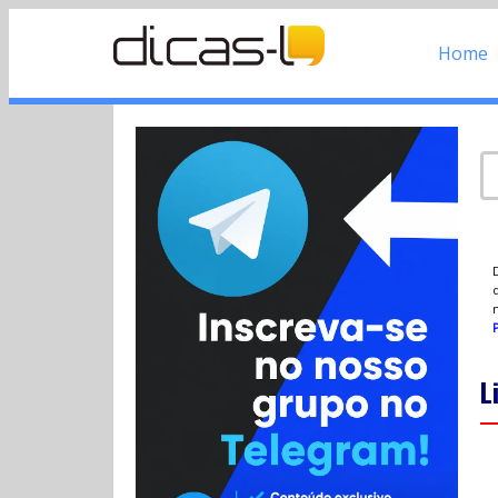
Home
d
P
L