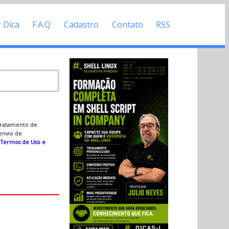
r Dica
F.A.Q
Cadastro
Contato
RSS
 tratamento de
 envio de
s
Termos de Uso e