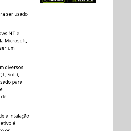
ra ser usado
dows NT e
da Microsoft,
 ser um
m diversos
L, Solid,
usado para
de
 de
de a intalação
etivo é
re os