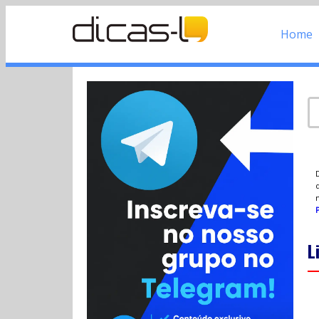
Home
d
P
L