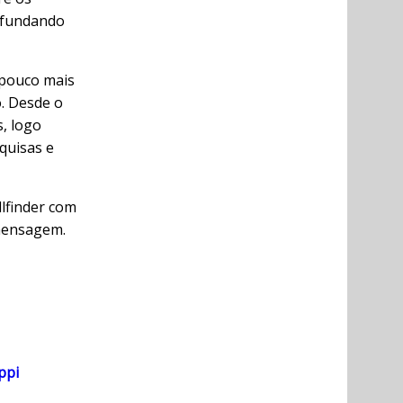
rofundando
 pouco mais
. Desde o
, logo
quisas e
llfinder com
 mensagem.
ppi