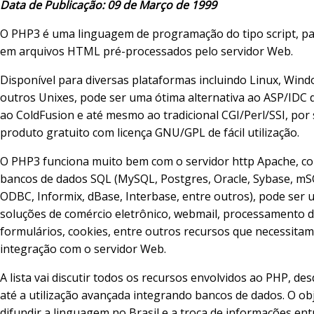
Data de Publicação: 09 de Março de 1999
O PHP3 é uma linguagem de programação do tipo script, pa
em arquivos HTML pré-processados pelo servidor Web.
Disponível para diversas plataformas incluindo Linux, Win
outros Unixes, pode ser uma ótima alternativa ao ASP/IDC 
ao ColdFusion e até mesmo ao tradicional CGI/Perl/SSI, por
produto gratuito com licença GNU/GPL de fácil utilização.
O PHP3 funciona muito bem com o servidor http Apache, co
bancos de dados SQL (MySQL, Postgres, Oracle, Sybase, mSQ
ODBC, Informix, dBase, Interbase, entre outros), pode ser 
soluções de comércio eletrônico, webmail, processamento 
formulários, cookies, entre outros recursos que necessitam
integração com o servidor Web.
A lista vai discutir todos os recursos envolvidos ao PHP, des
até a utilização avançada integrando bancos de dados. O obj
difundir a linguagem no Brasil e a troca de informações ent