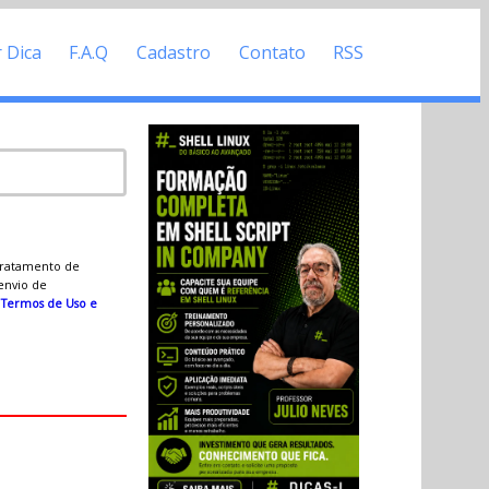
r Dica
F.A.Q
Cadastro
Contato
RSS
 tratamento de
 envio de
s
Termos de Uso e