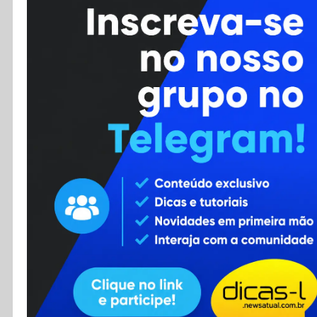
Cursos
Enviar Dica
F.A.Q
Cadastro
Contato
RSS