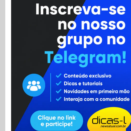
Cursos
Enviar Dica
F.A.Q
Cadastro
Contato
RSS