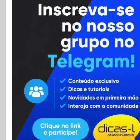
Cursos
Enviar Dica
F.A.Q
Cadastro
Contato
RSS