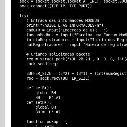
  sock = socket.socket(socket.AF_INET, socket.SOCK
  sock.connect((TCP_IP, TCP_PORT))

  try:

     # Entrada das informacoes MODBUS

     print("\nDIGITE AS INFORMACOES\n")

     endUTR = input("Endereco da UTR : ")

     funcaoModbus = input("Escolha uma Funcao Mod
     inicioRegistradores = input("Inicio dos Regis
     numRegistradores = input("Numero de registrad
     # Criando solicitacao pacote

     req = struct.pack('>3H 2B 2H', 0, 0, 6, int(
     sock.send(req)

     BUFFER_SIZE = (3*2) + (3*1) + (int(numRegistr
     rec = sock.recv(BUFFER_SIZE)

     def setB():

         global BH

         BH = 'B' #1

     def setH():

         global BH

         BH = 'H' #2

     functionLookup = {

         1 : setB,
