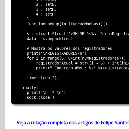
         2 : setB,

         3 : setH,

         4 : setH

     }

     functionLookup[int(funcaoModbus)]()

     s = struct.Struct('>3H 3B %s%s' %(numRegistra
     data = s.unpack(rec)

     # Mostra os valores dos registradores

     print("\nREGISTRADORES\n")

     for i in range(6, 6+int(numRegistradores)):

         registradorAtual = str((i - 6) + int(inic
         print(" Endereco #%s : %s" %(registradorA
     time.sleep(2);

  finally:

     print('\n :* \n')

Veja a relação completa dos artigos de Felipe Santo