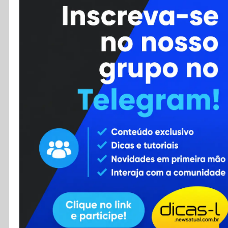
Cursos
Enviar Dica
F.A.Q
Cadastro
Contato
RSS