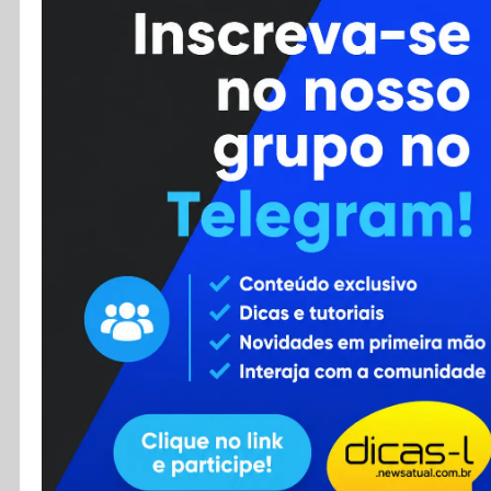
Cursos
Enviar Dica
F.A.Q
Cadastro
Contato
RSS